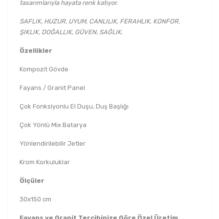
tasarımlarıyla hayata renk katıyor.
SAFLIK, HUZUR, UYUM, CANLILIK, FERAHLIK, KONFOR,
ŞIKLIK, DOĞALLIK, GÜVEN, SAĞLIK.
Özellikler
Kompozit Gövde
Fayans / Granit Panel
Çok Fonksiyonlu El Duşu, Duş Başlığı
Çok Yönlü Mix Batarya
Yönlendirilebilir Jetler
Krom Korkuluklar
Ölçüler
30x150 cm
Fayans ve Granit Tercihinize Göre Özel Üretim...