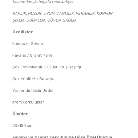
tasarımlarıyla hayata renk katıyor.
SAFLIK, HUZUR, UYUM, CANLILIK, FERAHLIK, KONFOR,
ŞIKLIK, DOĞALLIK, GÜVEN, SAĞLIK.
Özellikler
Kompozit Gövde
Fayans / Granit Panel
Çok Fonksiyonlu El Duşu, Duş Başlığı
Çok Yönlü Mix Batarya
Yönlendirilebilir Jetler
Krom Korkuluklar
Ölçüler
30x150 cm
Fayans ve Granit Tercihinize Göre Özel Üretim...