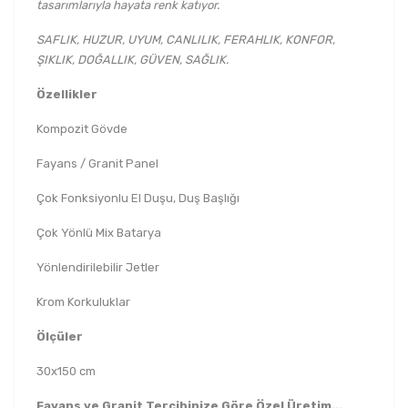
tasarımlarıyla hayata renk katıyor.
SAFLIK, HUZUR, UYUM, CANLILIK, FERAHLIK, KONFOR,
ŞIKLIK, DOĞALLIK, GÜVEN, SAĞLIK.
Özellikler
Kompozit Gövde
Fayans / Granit Panel
Çok Fonksiyonlu El Duşu, Duş Başlığı
Çok Yönlü Mix Batarya
Yönlendirilebilir Jetler
Krom Korkuluklar
Ölçüler
30x150 cm
Fayans ve Granit Tercihinize Göre Özel Üretim...