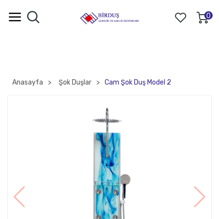
0
Anasayfa
Şok Duşlar
Cam Şok Duş Model 2