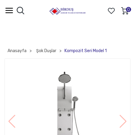
0
Anasayfa
Şok Duşlar
Kompozit Seri Model 1